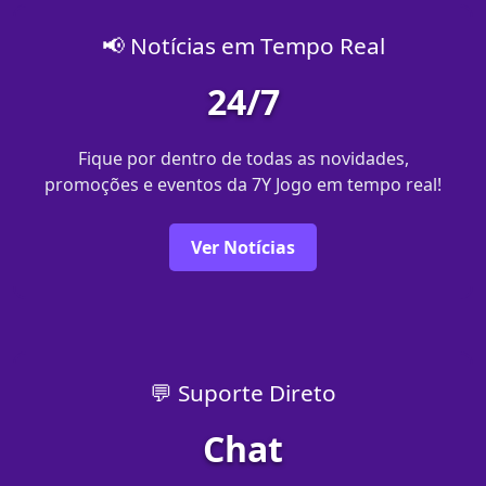
📢 Notícias em Tempo Real
24/7
Fique por dentro de todas as novidades,
promoções e eventos da 7Y Jogo em tempo real!
Ver Notícias
💬 Suporte Direto
Chat