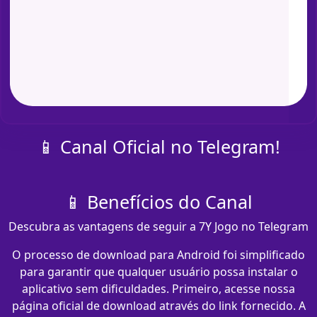
📱 Canal Oficial no Telegram!
📱 Benefícios do Canal
Descubra as vantagens de seguir a 7Y Jogo no Telegram
O processo de download para Android foi simplificado
para garantir que qualquer usuário possa instalar o
aplicativo sem dificuldades. Primeiro, acesse nossa
página oficial de download através do link fornecido. A