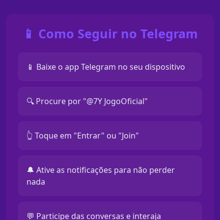
📱 Como Seguir no Telegram
📱 Baixe o app Telegram no seu dispositivo
🔍 Procure por "@7Y JogoOficial"
👆 Toque em "Entrar" ou "Join"
🔔 Ative as notificações para não perder
nada
💬 Participe das conversas e interaja