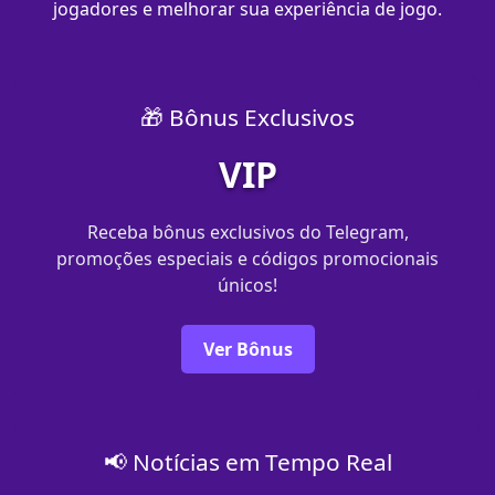
jogadores e melhorar sua experiência de jogo.
🎁 Bônus Exclusivos
VIP
Receba bônus exclusivos do Telegram,
promoções especiais e códigos promocionais
únicos!
Ver Bônus
📢 Notícias em Tempo Real