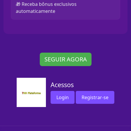
🎁 Receba bônus exclusivos
automaticamente
SEGUIR AGORA
Acessos
Login
Registrar-se