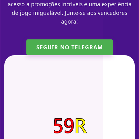
acesso a promoções incríveis e uma experiência
de jogo inigualável. Junte-se aos vencedores
agora!
SEGUIR NO TELEGRAM