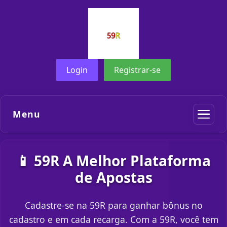
Login
Registrar-se
Menu
📱 59R A Melhor Plataforma
de Apostas
Cadastre-se na 59R para ganhar bônus no
cadastro e em cada recarga. Com a 59R, você tem