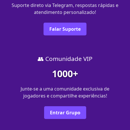
Suporte direto via Telegram, respostas rápidas e
atendimento personalizado!
Falar Suporte
👥 Comunidade VIP
1000+
Junte-se a uma comunidade exclusiva de
jogadores e compartilhe experiências!
Entrar Grupo