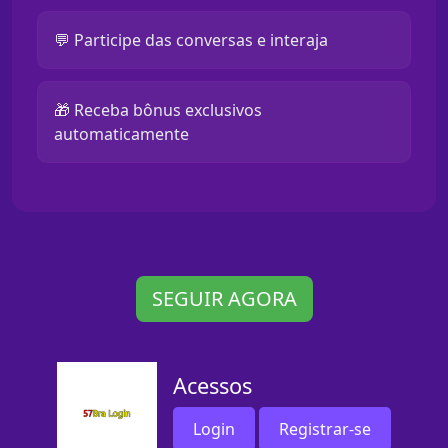
💬 Participe das conversas e interaja
🎁 Receba bônus exclusivos
automaticamente
SEGUIR AGORA
Acessos
Login
Registrar-se