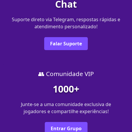
Chat
Suporte direto via Telegram, respostas rápidas e
atendimento personalizado!
Falar Suporte
👥 Comunidade VIP
1000+
Junte-se a uma comunidade exclusiva de
jogadores e compartilhe experiências!
Entrar Grupo