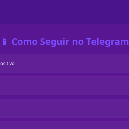
📱 Como Seguir no Telegram
ositivo