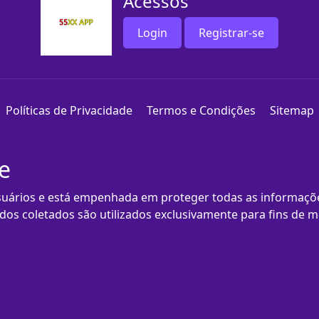
Acessos
Login
Registrar-se
Políticas de Privacidade
Termos e Condições
Sitemap
de
usuários e está empenhada em proteger todas as informaçõ
os coletados são utilizados exclusivamente para fins de m