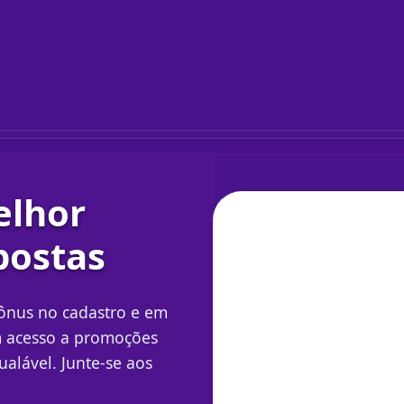
elhor
postas
ônus no cadastro e em
m acesso a promoções
ualável. Junte-se aos