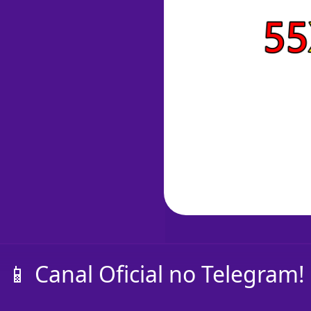
📱 Canal Oficial no Telegram!