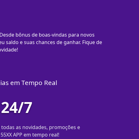
 Desde bônus de boas-vindas para novos
u saldo e suas chances de ganhar. Fique de
vidade!
cias em Tempo Real
24/7
e todas as novidades, promoções e
 55XX APP em tempo real!