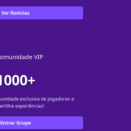
Ver Notícias
Comunidade VIP
1000+
unidade exclusiva de jogadores e
rtilhe experiências!
Entrar Grupo