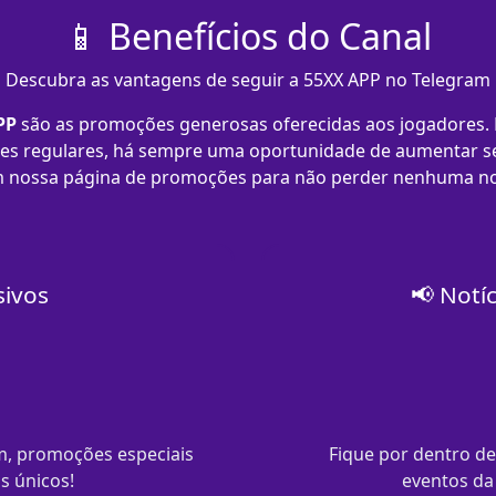
📱 Benefícios do Canal
Descubra as vantagens de seguir a 55XX APP no Telegram
PP
são as promoções generosas oferecidas aos jogadores.
ores regulares, há sempre uma oportunidade de aumentar se
m nossa página de promoções para não perder nenhuma no
sivos
📢 Notí
m, promoções especiais
Fique por dentro d
s únicos!
eventos da